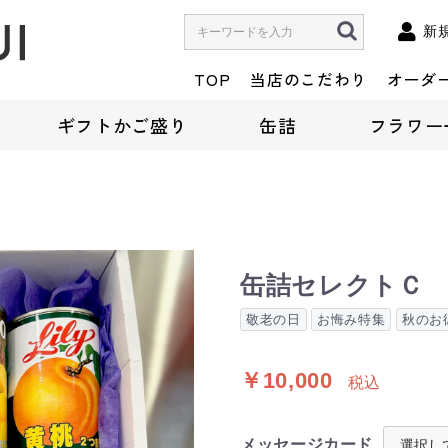
新
TOP
当店のこだわり
オーダ
ギフトかご盛り
缶詰
フラワー
缶詰セレクトＣ
敬老の日
お悔み特集
秋のお
￥10,000
税込
メッセージカード